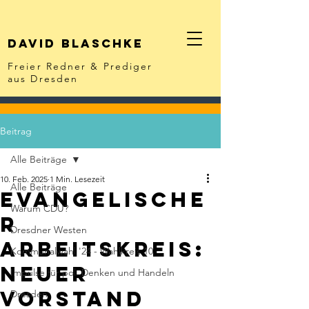
David Blaschke
Freier Redner & Prediger
aus Dresden
Beitrag
Alle Beiträge
10. Feb. 2025
1 Min. Lesezeit
Alle Beiträge
Evangelische
Warum CDU?
r
Dresdner Westen
Arbeitskreis:
Kommunalwahl '24 - Wahlkreis 10
Neuer
Impulse für pol. Denken und Handeln
Vorstand
Dresden