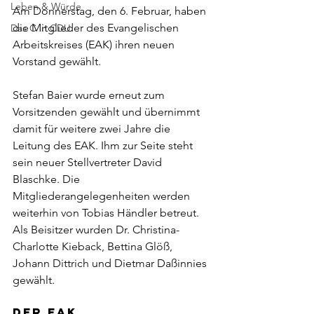
Leben & Würde
Am Donnerstag, den 6. Februar, haben 
die Mitglieder des Evangelischen 
Das C in CDU
Arbeitskreises (EAK) ihren neuen 
Vorstand gewählt.
Stefan Baier wurde erneut zum 
Vorsitzenden gewählt und übernimmt 
damit für weitere zwei Jahre die 
Leitung des EAK. Ihm zur Seite steht 
sein neuer Stellvertreter David 
Blaschke. Die 
Mitgliederangelegenheiten werden 
weiterhin von Tobias Händler betreut. 
Als Beisitzer wurden Dr. Christina-
Charlotte Kieback, Bettina Glöß, 
Johann Dittrich und Dietmar Daßinnies 
gewählt.
Der EAK